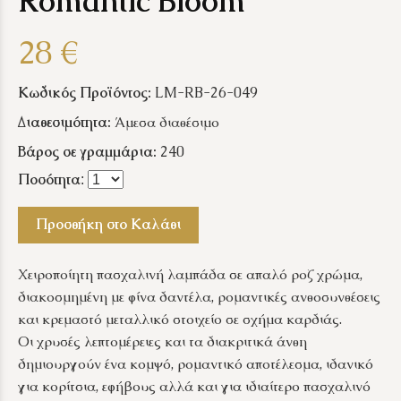
Romantic Bloom
28 €
Κωδικός Προϊόντος:
LM-RB-26-049
Διαθεσιμότητα:
Άμεσα διαθέσιμο
Βάρος σε γραμμάρια:
240
Ποσότητα
:
Προσθήκη στο Καλάθι
Χειροποίητη πασχαλινή λαμπάδα σε απαλό ροζ χρώμα,
διακοσμημένη με φίνα δαντέλα, ρομαντικές ανθοσυνθέσεις
και κρεμαστό μεταλλικό στοιχείο σε σχήμα καρδιάς.
Οι χρυσές λεπτομέρειες και τα διακριτικά άνθη
δημιουργούν ένα κομψό, ρομαντικό αποτέλεσμα, ιδανικό
για κορίτσια, εφήβους αλλά και για ιδιαίτερο πασχαλινό