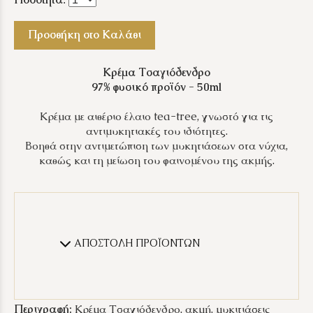
Προσθήκη στο Καλάθι
Κρέμα Τσαγιόδενδρο
97% φυσικό προϊόν - 50ml
Κρέμα με αιθέριο έλαιο tea-tree, γνωστό για τις
αντιμυκητιακές του ιδιότητες.
Βοηθά στην αντιμετώπιση των μυκητιάσεων στα νύχια,
καθώς και τη μείωση του φαινομένου της ακμής.
ΑΠΟΣΤΟΛΗ ΠΡΟΪΟΝΤΩΝ
Περιγραφή:
Κρέμα Τσαγιόδενδρο, ακμή, μυκιτιάσεις