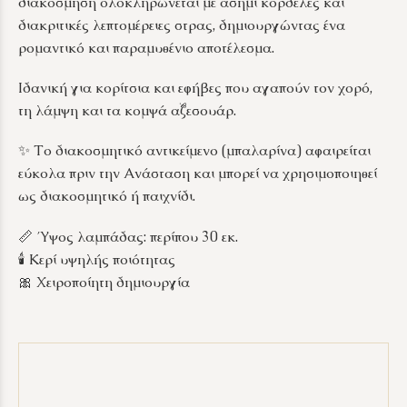
διακόσμηση ολοκληρώνεται με ασημί κορδέλες και
διακριτικές λεπτομέρειες στρας, δημιουργώντας ένα
ρομαντικό και παραμυθένιο αποτέλεσμα.
Ιδανική για κορίτσια και εφήβες που αγαπούν τον χορό,
τη λάμψη και τα κομψά αξεσουάρ.
✨ Το διακοσμητικό αντικείμενο (μπαλαρίνα) αφαιρείται
εύκολα πριν την Ανάσταση και μπορεί να χρησιμοποιηθεί
ως διακοσμητικό ή παιχνίδι.
📏 Ύψος λαμπάδας: περίπου 30 εκ.
🕯 Κερί υψηλής ποιότητας
🎀 Χειροποίητη δημιουργία