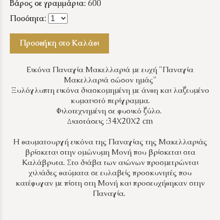
Βάρος σε γραμμάρια:
600
Ποσότητα
:
Προσθήκη στο Καλάθι
Εικόνα Παναγία Μακελλαριά με ευχή "Παναγία
Μακελλαριά σώσον ημάς"
Ξυλόγλυπτη εικόνα διασκομημένη με άνθη και λαξευμένο
κυματιστό περίγραμμα.
Φιλοτεχνημένη σε φυσικό ξύλο.
Διαστάσεις :34Χ20Χ2 cm
Η θαυματουργή εικόνα της Παναγίας της Μακελλαριάς
βρίσκεται στην ομώνυμη Μονή που βρίσκεται στα
Καλάβρυτα. Στο διάβα των αιώνων προσμετρώνται
χιλιάδες θαύματα σε ευλαβείς προσκυνητές που
κατέφυγαν με πίστη στη Μονή και προσευχήθηκαν στην
Παναγία.